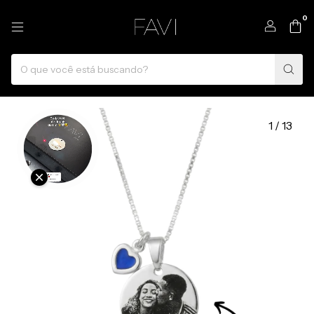
0
1
/
13