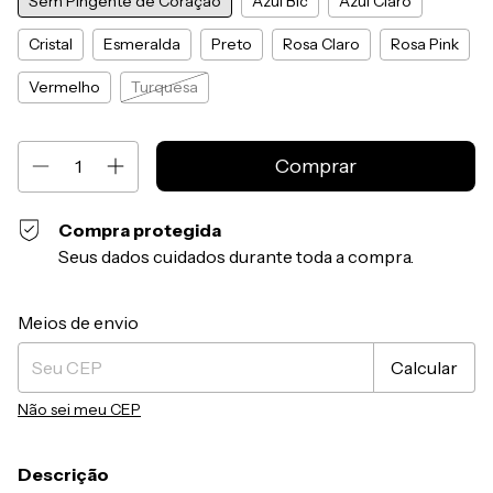
Sem Pingente de Coração
Azul Bic
Azul Claro
Cristal
Esmeralda
Preto
Rosa Claro
Rosa Pink
Vermelho
Turquesa
Compra protegida
Seus dados cuidados durante toda a compra.
Entregas para o CEP:
Alterar CEP
Meios de envio
Calcular
Não sei meu CEP
Descrição