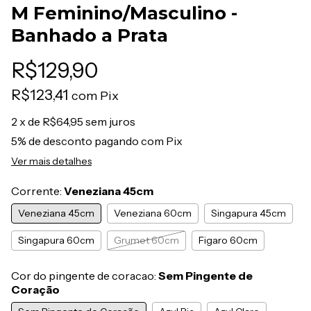
M Feminino/Masculino -
Banhado a Prata
R$129,90
R$123,41
com
Pix
2
x de
R$64,95
sem juros
5% de desconto
pagando com Pix
Ver mais detalhes
Corrente:
Veneziana 45cm
Veneziana 45cm
Veneziana 60cm
Singapura 45cm
Singapura 60cm
Grumet 60cm
Figaro 60cm
Cor do pingente de coracao:
Sem Pingente de
Coração