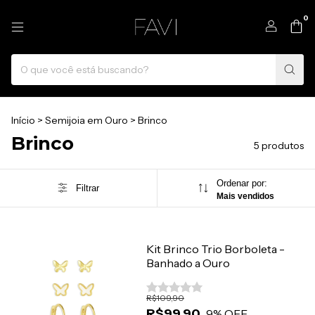
0
Início
>
Semijoia em Ouro
>
Brinco
Brinco
5 produtos
Ordenar por:
Filtrar
Mais vendidos
Kit Brinco Trio Borboleta -
Banhado a Ouro
R$109,90
R$99,90
9
% OFF