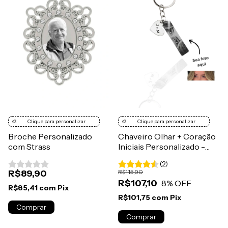
🎨
Clique para personalizar
🎨
Clique para personalizar
Broche Personalizado
Chaveiro Olhar + Coração
com Strass
Iniciais Personalizado -
Aço Inox
(2)
R$89,90
R$115,90
R$107,10
8
% OFF
R$85,41
com
Pix
R$101,75
com
Pix