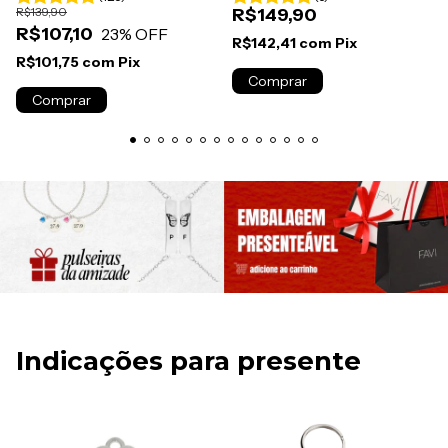
R$139,90
R$149,90
R$107,10
23
% OFF
R$142,41
com
Pix
R$101,75
com
Pix
Comprar
Comprar
Indicações para presente