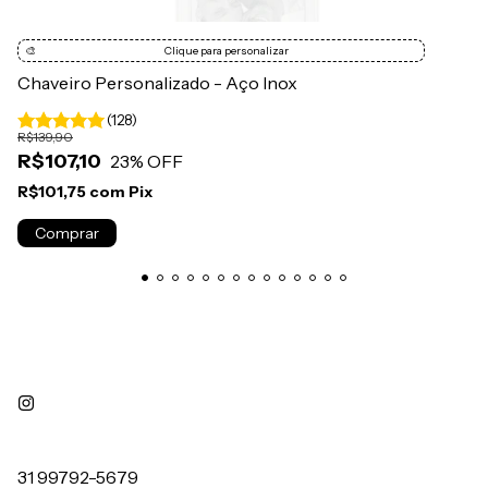
🎨
Clique para personalizar
Chaveiro Personalizado - Aço Inox
(128)
R$139,90
R$107,10
23
% OFF
R$101,75
com
Pix
Comprar
31 99792-5679